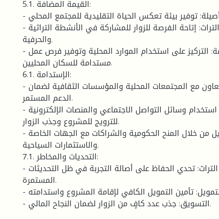
5.1. القيمة المضافة:
- تجربة فريدة وأصيلة: توفير بيئة تعكس الحياة التقليدية للمجتمع المحلي.
- التفاعل مع التراث: إتاحة الفرصة للزوار للمشاركة في الأنشطة التراثية
والحرفية.
- التنمية المستدامة: التركيز على استخدام الموارد المحلية وتوفير فرص عمل
مستدامة للسكان المحليين.
6.1. الإستدامة:
- الشراكات المحلية: التعاون مع المجتمعات المحلية والمؤسسات الثقافية لضمان
الدعم المستمر.
- التسويق الرقمي: استخدام وسائل التواصل الاجتماعي والمنصات الإلكترونية
للترويج للمشروع وجذب الزوار.
- التمويل: تأمين التمويل من خلال المنح الحكومية والشراكات مع الجهات الخاصة
والاستثمارات السياحية.
7.1. التحديات والمخاطر:
- الحفاظ على التراث: تحدي الحفاظ على أصالة التجربة في ظل التحديثات
المستمرة.
- التمويل: تأمين التمويل الكافي لإقامة المشروع واستدامته.
- التسويق: جذب عدد كافٍ من الزوار لضمان النجاح المالي.