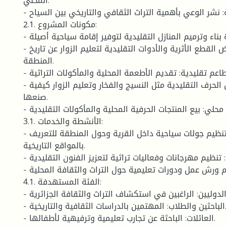
المحلي.
- التعليم والتوعية: نشر الوعي بأهمية التراث الثقافي والتاريخي بين السياح.
2.1. مكونات المشروع:
- منازل تقليدية: إعادة بناء وترميم المنازل التقليدية لتوفير إقامة سياحية أصيلة.
- متحف تراثي: عرض القطع الأثرية والأدوات التقليدية لتعليم الزوار عن تاريخ
المنطقة.
- مطاعم تقليدية: تقديم الأطعمة المحلية والمأكولات التراثية.
- ورش حرفية: عرض الحرف التقليدية مثل النسيج والفخار وتعليم الزوار كيفية
صنعها.
- سوق محلي: بيع المنتجات الحرفية المحلية والمأكولات التقليدية.
3.1. الأنشطة والخدمات:
- جولات سياحية: تنظيم جولات سياحية داخل القرية وحول المنطقة للتعريف
بالمواقع التاريخية.
- فعاليات ثقافية: تنظيم مهرجانات وفعاليات تراثية لتعزيز الفنون التقليدية.
- برامج تعليمية: تقديم ورش عمل ودورات تعليمية حول التراث والثقافة المحلية.
4.1. الفئة المستهدفة:
- السياح المحليين والدوليين: الراغبين في استكشاف التراث والثقافة الجزائرية.
- الباحثين والطلاب: المهتمين بالدراسات الثقافية والتاريخية.
- العائلات: الباحثة عن تجارب تعليمية وترفيهية لأطفالها.