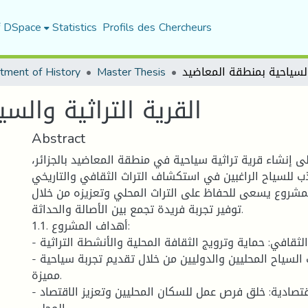
f DSpace
Statistics
Profils des Chercheurs
tment of History
Master Thesis
القرية التراثية والس
Abstract
 إنشاء قرية تراثية سياحية في منطقة المعاضيد بالجزائر،
ذب للسياح الراغبين في استكشاف التراث الثقافي والتاريخي
مشروع يسعى للحفاظ على التراث المحلي وتعزيزه من خلال
توفير تجربة فريدة تجمع بين الأصالة والحداثة.
1.1. أهداف المشروع:
- الحفاظ على التراث الثقافي: حماية وترويج الثقافة المحلية والأنشطة التراثية.
- تنشيط السياحة: جذب السياح المحليين والدوليين من خلال تقديم تجربة سياحية
مميزة.
- تحقيق التنمية الاقتصادية: خلق فرص عمل للسكان المحليين وتعزيز الاقتصاد