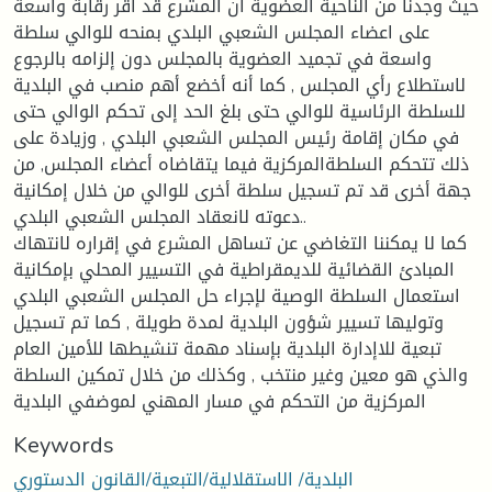
حيث وجدنا من الناحية العضوية أن المشرع قد أقر رقابة واسعة
على اعضاء المجلس الشعبي البلدي بمنحه للوالي سلطة
واسعة في تجميد العضوية بالمجلس دون إلزامه بالرجوع
لاستطلاع رأي المجلس , كما أنه أخضع أهم منصب في البلدية
للسلطة الرئاسية للوالي حتى بلغ الحد إلى تحكم الوالي حتى
في مكان إقامة رئيس المجلس الشعبي البلدي , وزيادة على
ذلك تتحكم السلطةالمركزية فيما يتقاضاه أعضاء المجلس, من
جهة أخرى قد تم تسجيل سلطة أخرى للوالي من خلال إمكانية
دعوته لانعقاد المجلس الشعبي البلدي..
كما لا يمكننا التغاضي عن تساهل المشرع في إقراره لانتهاك
المبادئ القضائية للديمقراطية في التسيير المحلي بإمكانية
استعمال السلطة الوصية لإجراء حل المجلس الشعبي البلدي
وتوليها تسيير شؤون البلدية لمدة طويلة , كما تم تسجيل
تبعية للاإدارة البلدية بإسناد مهمة تنشيطها للأمين العام
والذي هو معين وغير منتخب , وكذلك من خلال تمكين السلطة
المركزية من التحكم في مسار المهني لموضفي البلدية
Keywords
البلدية/ الاستقلالية/التبعية/القانون الدستوري