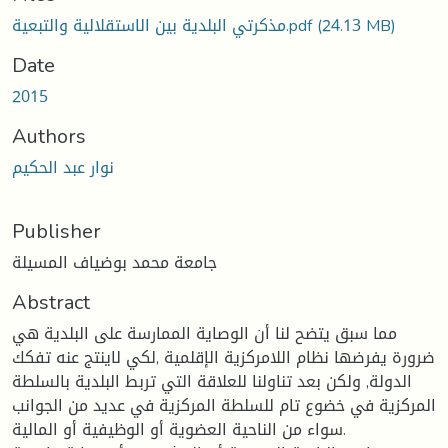
oading...
(24.13 MB)
مذكرتي البلدية بين الاستقلالية والتبعية.pdf
Date
2015
Authors
نوار عبد الحكيم
Publisher
جامعة محمد بوضياف المسيلة
Abstract
مما سبق يتضح لنا أن الوصاية الممارسة على البلدية هي
ضرورة يفرضها نظام اللامركزية الإقلمية ,لكي لاينتج عنه تفكك
الدولة, ولكن بعد تناولنا للعلاقة التي تربط البلدية بالسلطة
المركزية في خضوع تام للسلطة المركزية في عديد من الجوانب
سواء من الناحية العضوية أو الوظيفية أو المالية.