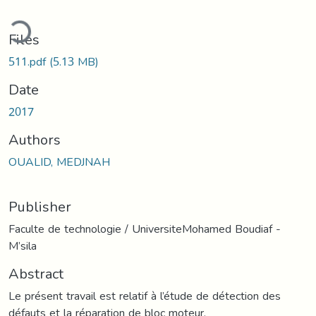
ding...
Files
511.pdf
(5.13 MB)
Date
2017
Authors
OUALID, MEDJNAH
Publisher
Faculte de technologie / UniversiteMohamed Boudiaf -
M’sila
Abstract
Le présent travail est relatif à l’étude de détection des
défauts et la réparation de bloc moteur,