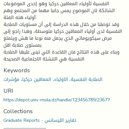
النفسية لأولياء المعاقين حركيا وهو إحدى الموضوعات
الشائكة لان الموضوع يمس جانبا مهما من المجتمع وهم
أولياء هته الفئة.
وقد توصلنا من خلال هذه الدراسة إلى أن مستويات الصلابة
النفسية لدى أولياء المعاقين حركيا متوسطة، وهذا راجع إلى
مرض سيكويوماتي الذي يجعل منه نوعا ما هش ويتمتع
بمستوى صلابة اقل.
وبناء على هذه النتائج فان القاعدة التي تبنى عليها الصلابة
النفسية هي التنشئة الاجتماعية الصحيحة.
Keywords
الصلابة النفسية، الاولياء، المعاقين حركيا، مؤشرات.
URI
https://depot.univ-msila.dz/handle/123456789/23677
Collections
Graduate Reports - تقارير الليسانس