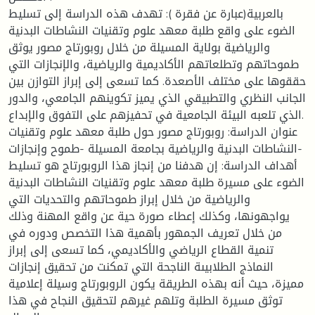
بالعربية(عبارة عن فقرة ): تهدف هذه الدراسة إلى تسليط
الضوء على واقع طلبة معهد علوم وتقنيات النشاطات البدنية
والرياضية بولاية المسيلة من خلال روبورتاج مصور يوثق
طموحاتهم وتطلعاتهم الأكاديمية والرياضية، والإنجازات التي
حققوها على مختلف الأصعدة. كما تسعى إلى إبراز التوازن بين
الجانب النظري والتطبيقي الذي يميز تكوينهم الجامعي، والدور
الذي تلعبه البيئة الجامعية في تحفيزهم على التفوق والإبداع.
عنوان الدراسة: روبورتاج مصور حول طلبة معهد علوم وتقنيات
النشاطات البدنية والرياضية بجامعة المسيلة -طموح وإنجازات-
أهداف الدراسة: إن هدفنا من إنجاز هذا الروبورتاج هو تسليط
الضوء على مسيرة طلبة معهد علوم وتقنيات النشاطات البدنية
والرياضية من خلال إبراز طموحاتهم والتحديات التي
يواجهونها، وكذلك إعطاء صورة حية عن واقع المهنة وذلك
من خلال تعريف الجمهور بأهمية هذا التخصص ودوره في
تنمية القطاع الرياضي والأكاديمي، كما تسعى إلى إبراز
النماذج الطلابيىة الناجحة التي تمكنت من تحقيق إنجازات
مميزة، حيث أنه بهذه الطريقة يكون الروبورتاج وسيلة إعلامية
توثق مسيرة الطلبة وتلهم غيرهم لتحقيق النجاح في هذا