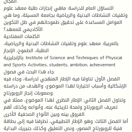
المجال.
التساؤل العام للدراسة: ماهي إنجازات طلبة معهد علوم
وتقنيات النشاطات البدنية والرياضية بجامعة المسيلة، وما هي
العوامل المساعدة على تحقيق طموحاتهم في ظل التكوين
الأكاديمي للمعهد؟
الكلمات المفتاحية
بالعربية: معهد علوم وتقنيات النشاطات البدنية والرياضية،
الطلبة، الطموح، الإنجاز
بالإنجليزية: Institute of Science and Techniques of Physical
and Sports Activities, students, ambition, achievement
جاء هذا البحث في فصول:
الفصل الأول: تناولنا فيه الإطار المنهجي لدراسة، وجاء فيه
الإشكالية وأسباب اختيارنا لهذا الموضوع، والهدف من دراسته
وصعوبات إنجاز الروبورتاج.
وتناول الفصل الثاني: الإطار النظري لهذا الموضوع، ممثلا في
تعريف الروبورتاج ولمحة تاريخية عنه، وأنواعه وكذلك أهم
الفروق بينه وبين الأنواع الصحفية الأخرى.
أما الفصل الثالث: وهو الإطار التطبيقي، تطرقنا فيه إلى بطاقة
فنية للروبورتاج المصور، ونص التعليق وكذلك جنيريك البداية