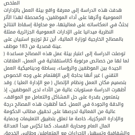
الملخص
هدفت هذه الدراسة إلى معرفة واقع بيئة العمل بالإدارات
العمومية وأثرها على أداء الموظفين، وكمحصلة لهذا الأثر
بَحثتْ في انعكاساته على فعاليتها، مع محاولة إسقاط النتائج
النظرية ميدانيا على الإدارات العمومية الجزائرية ممثلة
بالمصالح الخارجية لوزارة المالية، أين تمّ توزيع استبيان على
عينة قصدية من 183 موظف.
توصلت الدراسة إلى اعتبار بيئة عمل هذه المصالح مساعدة (
لما لها من خصائص مرغوبة كالاستقلالية في العمل، العلاقات
الجيدة بين الموظفين والرؤساء، بساطة وديناميكية العمل
التقني ) غير أنها بحاجة إلى الإهتمام على وجه الخصوص
بتصميم مكان العمل ونظام الإتصال ( مع الإدارة العليا ). وقد
أظهرت الدراسة مستويات عالية من الأداء لدى الموظفين، إذ
يتمتعون بقدرة على حل المشاكل والتعامل مع المواقف،
والدقة والجودة في العمل. كما أظهرت هذه المصالح درجة
عالية من الفعالية لحرصها على تحقيق مطالب الحكومة
والإدارة المركزية، خاصة ما تعلق بتطبيق التعليمات وحماية
المال العام ومحاربة الفساد، كما تكرّس مبدأ العدالة
والشفافية وتسهيل الإجراءات مع المتعاملين وطالبي الخدمة،