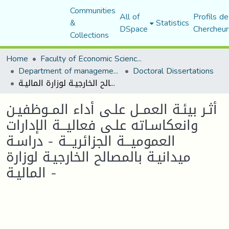
Communities
All of
Profils de
&
Statistics
DSpace
Chercheur
Collections
Home
Faculty of Economic Sciences, Commerce and Management Sciences
Department of management sciences
Doctoral Dissertations
أثـر بيئـة العمــل علـى أداء المــوظفيـن وانعكاسـاته علـى فعاليـــة الإدارات العموميـــة الجزائريـــة - دراسـة ميدانيـة بالمصالح الخارجيـة لوزارة الماليـة -
أثـر بيئـة العمــل علـى أداء المــوظفيـن
وانعكاسـاته علـى فعاليـــة الإدارات
العموميـــة الجزائريـــة - دراسـة
ميدانيـة بالمصالح الخارجيـة لوزارة
الماليـة -