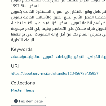
ما حاولت الجزائر تطبيقه من خلال إعادة هيكلة نظام تمويل
السكن سنة 1997.
م عامل وهو الافتقار إلى الموارد المستقرة الخاصة بتمويل
صصنا الفصل الثاني لتتبع الطرق والأساليب الخاصة بتمويل
ض أهم أنظمة تمويل السكن ركزنا فيها على أكثرها تطورا،
مويل شراء مسكن على التصاميم وفيما يلي نقدم مجموعة
تي يفترض القيام بها من أجل إزالة الصعوبات التي تواجهها
البنوك التجارية.
Keywords
ية للخواص.- التوفير والإيداعات.- تمويل المقاولينلمؤسسات
URI
https://depot.univ-msila.dz/handle/123456789/35957
Collections
Master Thesis
Full item page