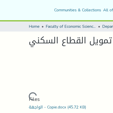
Communities & Collections
All o
Home
Faculty of Economic Sciences, Commerce and Management Sciences
تمويل القطاع السكني
Loading...
Files
(45.72 KB)
الواجهة - Copie.docx