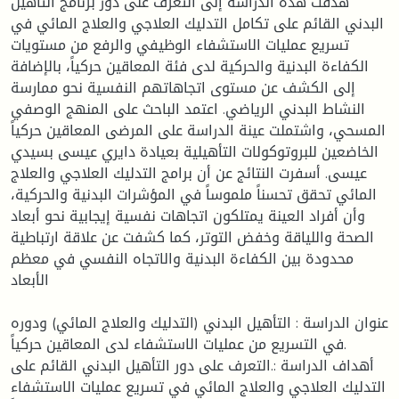
هدفت هذه الدراسة إلى التعرف على دور برنامج التأهيل
البدني القائم على تكامل التدليك العلاجي والعلاج المائي في
تسريع عمليات الاستشفاء الوظيفي والرفع من مستويات
الكفاءة البدنية والحركية لدى فئة المعاقين حركياً، بالإضافة
إلى الكشف عن مستوى اتجاهاتهم النفسية نحو ممارسة
النشاط البدني الرياضي. اعتمد الباحث على المنهج الوصفي
المسحي، واشتملت عينة الدراسة على المرضى المعاقين حركياً
الخاضعين للبروتوكولات التأهيلية بعيادة دايري عيسى بسيدي
عيسى. أسفرت النتائج عن أن برامج التدليك العلاجي والعلاج
المائي تحقق تحسناً ملموساً في المؤشرات البدنية والحركية،
وأن أفراد العينة يمتلكون اتجاهات نفسية إيجابية نحو أبعاد
الصحة واللياقة وخفض التوتر، كما كشفت عن علاقة ارتباطية
محدودة بين الكفاءة البدنية والاتجاه النفسي في معظم
الأبعاد
عنوان الدراسة : التأهيل البدني (التدليك والعلاج المائي) ودوره
في التسريع من عمليات الاستشفاء لدى المعاقين حركياً.
أهداف الدراسة :.التعرف على دور التأهيل البدني القائم على
التدليك العلاجي والعلاج المائي في تسريع عمليات الاستشفاء