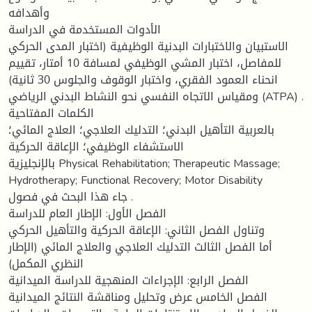
وأهدافه
الأدوات المستخدمة في الدراسة
الاستبيان والاختبارات البدنية الوظيفية (اختبار المدى الحركي
للمفاصل، اختبار المشي الوظيفي لمسافة 10 أمتار، تقييم
انحناء العمود الفقري، واختبار الوقوف والجلوس 30 ثانية)
ومقياس الاتجاه النفسي نحو النشاط البدني الرياضي (ATPA) .
الكلمات المفتاحية
بالعربية التأهيل البدني؛ التدليك العلاجي؛ العلاج المائي؛
الاستشفاء الوظيفي؛ الإعاقة الحركية
بالإنجليزية Physical Rehabilitation; Therapeutic Massage;
Hydrotherapy; Functional Recovery; Motor Disability
جاء هذا البحث في فصول .
الفصل الأول: الإطار العام للدراسة
وتناول الفصل الثاني: الإعاقة الحركية والتأهيل الحركي
أما الفصل الثالث التدليك العلاجي والعلاج المائي (الإطار
النظري المكمل)
الفصل الرابع: الإجراءات المنهجية للدراسة الميدانية
الفصل الخامس عرض وتحليل ومناقشة النتائج الميدانية