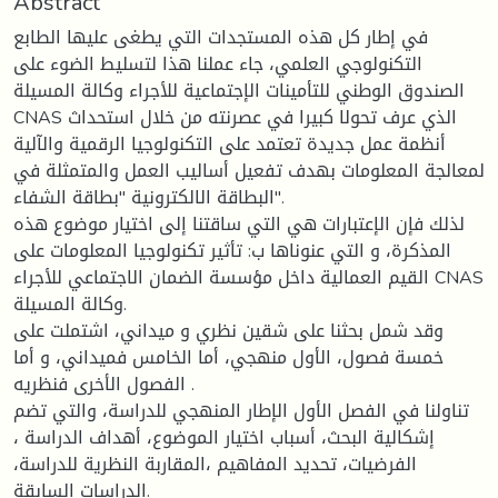
Abstract
في إطار كل هذه المستجدات التي يطغى عليها الطابع
التكنولوجي العلمي، جاء عملنا هذا لتسليط الضوء على
الصندوق الوطني للتأمينات الإجتماعية للأجراء وكالة المسيلة
CNAS الذي عرف تحولا كبيرا في عصرنته من خلال استحداث
أنظمة عمل جديدة تعتمد على التكنولوجيا الرقمية والآلية
لمعالجة المعلومات بهدف تفعيل أساليب العمل والمتمثلة في
البطاقة الالكترونية "بطاقة الشفاء".
لذلك فإن الإعتبارات هي التي ساقتنا إلى اختيار موضوع هذه
المذكرة، و التي عنوناها ب: تأثير تكنولوجيا المعلومات على
القيم العمالية داخل مؤسسة الضمان الاجتماعي للأجراء CNAS
وكالة المسيلة.
وقد شمل بحثنا على شقين نظري و ميداني، اشتملت على
خمسة فصول، الأول منهجي، أما الخامس فميداني، و أما
الفصول الأخرى فنظريه .
تناولنا في الفصل الأول الإطار المنهجي للدراسة، والتي تضم
إشكالية البحث، أسباب اختيار الموضوع، أهداف الدراسة ،
الفرضيات، تحديد المفاهيم ،المقاربة النظرية للدراسة،
الدراسات السابقة.