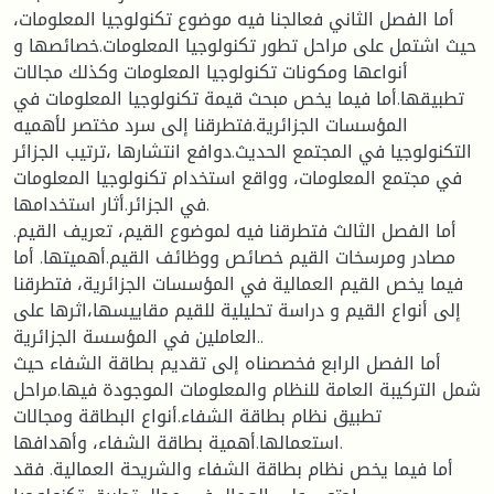
أما الفصل الثاني فعالجنا فيه موضوع تكنولوجيا المعلومات،
حيث اشتمل على مراحل تطور تكنولوجيا المعلومات.خصائصها و
أنواعها ومكونات تكنولوجيا المعلومات وكذلك مجالات
تطبيقها.أما فيما يخص مبحث قيمة تكنولوجيا المعلومات في
المؤسسات الجزائرية.فتطرقنا إلى سرد مختصر لأهميه
التكنولوجيا في المجتمع الحديث.دوافع انتشارها ،ترتيب الجزائر
في مجتمع المعلومات، وواقع استخدام تكنولوجيا المعلومات
في الجزائر.أثار استخدامها.
أما الفصل الثالث فتطرقنا فيه لموضوع القيم، تعريف القيم.
مصادر ومرسخات القيم خصائص ووظائف القيم.أهميتها. أما
فيما يخص القيم العمالية في المؤسسات الجزائرية، فتطرقنا
إلى أنواع القيم و دراسة تحليلية للقيم مقاييسها،اثرها على
العاملين في المؤسسة الجزائرية..
أما الفصل الرابع فخصصناه إلى تقديم بطاقة الشفاء حيث
شمل التركيبة العامة للنظام والمعلومات الموجودة فيها.مراحل
تطبيق نظام بطاقة الشفاء.أنواع البطاقة ومجالات
استعمالها.أهمية بطاقة الشفاء، وأهدافها.
أما فيما يخص نظام بطاقة الشفاء والشريحة العمالية. فقد