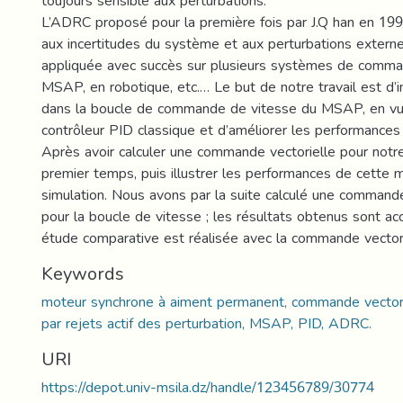
toujours sensible aux perturbations.
L’ADRC proposé pour la première fois par J.Q han en 1999
aux incertitudes du système et aux perturbations externe
appliquée avec succès sur plusieurs systèmes de comma
MSAP, en robotique, etc.… Le but de notre travail est d’
dans la boucle de commande de vitesse du MSAP, en vue
contrôleur PID classique et d’améliorer les performance
Après avoir calculer une commande vectorielle pour not
premier temps, puis illustrer les performances de cette
simulation. Nous avons par la suite calculé une comman
pour la boucle de vitesse ; les résultats obtenus sont a
étude comparative est réalisée avec la commande vectori
Keywords
moteur synchrone à aiment permanent, commande vector
par rejets actif des perturbation, MSAP, PID, ADRC.
URI
https://depot.univ-msila.dz/handle/123456789/30774