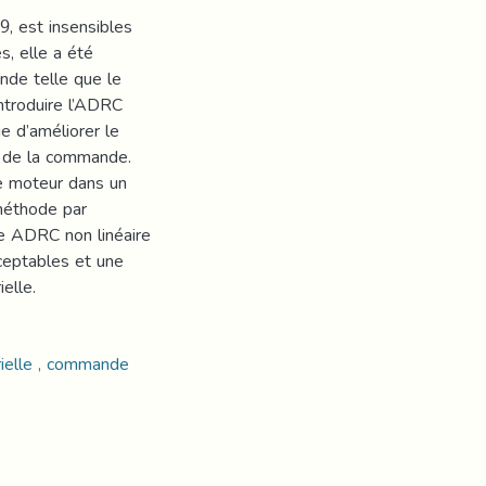
, est insensibles
s, elle a été
nde telle que le
introduire l’ADRC
 d’améliorer le
s de la commande.
re moteur dans un
 méthode par
de ADRC non linéaire
cceptables et une
elle.
ielle , commande