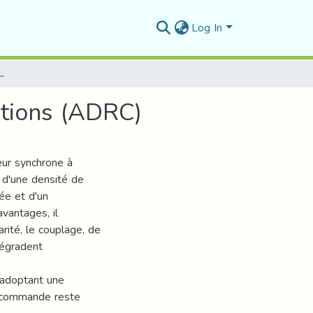
Log In
r rejets actif des perturbations (ADRC)
tions (ADRC)
ur synchrone à
d'une densité de
ée et d'un
vantages, il
rité, le couplage, de
dégradent
adoptant une
e commande reste