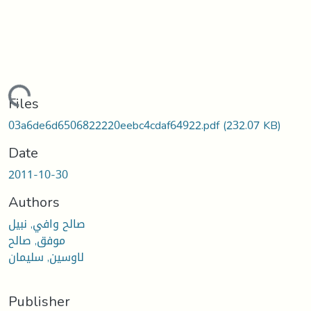
Loading...
Files
03a6de6d6506822220eebc4cdaf64922.pdf
(232.07 KB)
Date
2011-10-30
Authors
صالح وافي, نبيل
موفق, صالح
لاوسين, سليمان
Publisher