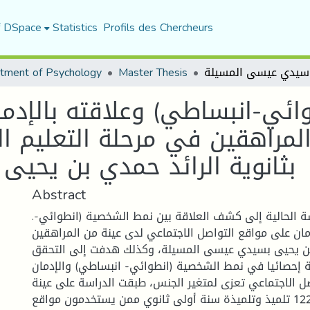
f DSpace
Statistics
Profils des Chercheurs
tment of Psychology
Master Thesis
ائي-انبساطي) وعلاقته بالإدم
لمراهقين في مرحلة التعليم الث
بثانوية الرائد حمدي بن يحي
Abstract
.هدفت الدراسة الحالية إلى كشف العلاقة بين نمط الشخصية (انطوائي-
مان على مواقع التواصل الاجتماعي لدى عينة من المراهقين
 بن يحيى بسيدي عيسى المسيلة، وكذلك هدفت إلى التحقق
 إحصائيا في نمط الشخصية (انطوائي- انبساطي) والإدمان
ل الاجتماعي تعزى لمتغير الجنس، طبقت الدراسة على عينة
قصدية قدرها 122 تلميذ وتلميذة سنة أولى ثانوي ممن يستخدمون مواقع