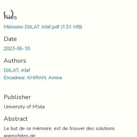
Loading...
Files
Mémoire-DJILAT Afaf..pdf
(1.51 MB)
Date
2023-06-10
Authors
DJILAT, Afaf
Encadreur: KHIRAN, Amina
Publisher
University of M'sila
Abstract
Le but de ce mémoire, est de trouver des solutions
approchées de