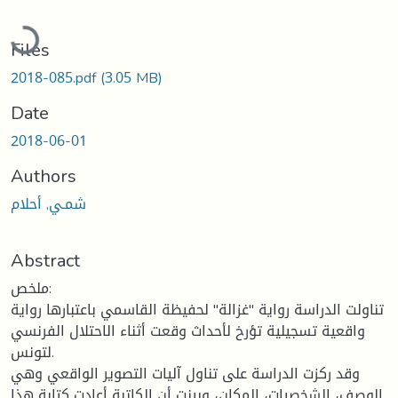
Loading...
Files
2018-085.pdf
(3.05 MB)
Date
2018-06-01
Authors
شمـي, أحلام
Abstract
ملخص:
تناولت الدراسة رواية "غزالة" لحفيظة القاسمي باعتبارها رواية
واقعية تسجيلية تؤرخ لأحداث وقعت أثناء الاحتلال الفرنسي
لتونس.
وقد ركزت الدراسة على تناول آليات التصوير الواقعي وهي
الوصف، الشخصيات، المكان، وبينت أن الكاتبة أعادت كتابة هذا