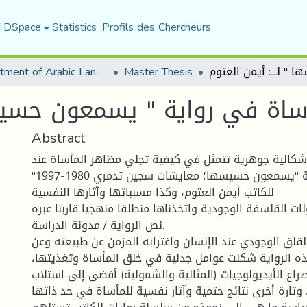
f DSpace
Statistics
Profils des Chercheurs
Department of Arabic Language and Literature
Master Thesis
ساة في رواية " يسمعون حسيسها
Abstract
إشكالية جوهرية تتمثل في كيفية تجلي مظاهر المأساة عند
الشخصية في رواية "يسمعون حسيسها؛ معايشات سجين تدمري 1980-1997"
للكاتب أيمن العتوم، وكذا مسبباتها وآثارها النفسية.
ات الفلسفة الوجودية واتخذناها منطلقا منهجيا قاربنا عبره
نص الرواية / مدونة الدراسة.
لقلق الوجودي عند الإنسان واغترابه المزمن عن طبيعته وعن
ه الرواية شكلت عوامل جدلية في خلق المأساة وتغذيتها،
ع الأيديولوجيات (المثالية والشمولية) أفضى إلى استلاب
 وتارة أخرى نتائج حتمية وآثار نفسية للمأساة في حد ذاتها.