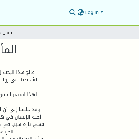
Log In
المأساة في رواية " يسمعون حسيسها " لـــ: أيمن العتوم
المأ
عالج هذا البحث 
لهذا استعرنا مقول
وقد خلصنا إلى أن ا
أخيه الإنسان في هذ
فهي تارة سبب في صرا
الحرية،