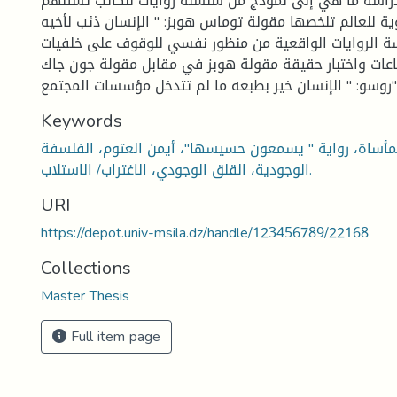
لدراسة ما هي إلى نموذج من سلسلة روايات للكاتب تستلهم
ة للعالم تلخصها مقولة توماس هوبز: " الإنسان ذئب لأخيه
اسة الروايات الواقعية من منظور نفسي للوقوف على خلفيات
اعات واختبار حقيقة مقولة هوبز في مقابل مقولة جون جاك
ر بطبعه ما لم تتدخل مؤسسات المجتمع".
Keywords
المأساة، رواية " يسمعون حسيسها"، أيمن العتوم، الفلسفة
الوجودية، القلق الوجودي، الاغتراب/ الاستلاب.
URI
https://depot.univ-msila.dz/handle/123456789/22168
Collections
Master Thesis
Full item page