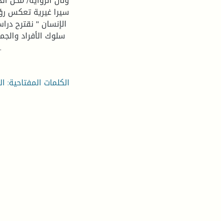
ولأن الرواية/ محل ا
سيرا غيرية تعكس رؤي
الإنسان " نقترح در
سلوك الأفراد والجم
روسو: " الإنسان خي
الكلمات المفتاحية: 