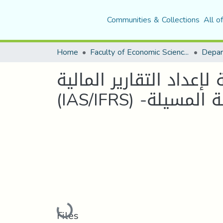
Communities & Collections
All o
Home
Faculty of Economic Sciences, Commerce and Management Sciences
إعداد التقارير المالية
Loading...
Files