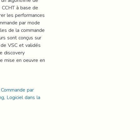
 un algorithme de
es CCHT à base de
orer les performances
 commande par mode
celles de la commande
eurs sont conçus sur
 de VSC et validés
te discovery
de mise en oeuvre en
; Commande par
g, Logiciel dans la