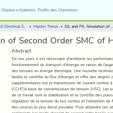
f DSpace
Statistics
Profils des Chercheurs
Department of Electrical Engineering
Master Thesis
SIL and PIL Simulation of Second Order SMC of HVDC Systems
ion of Second Order SMC of
Abstract
De nos jours, il est nécessaire d'améliorer les performan
fonctionnement du transport d'énergie en raison de l'au
des besoins en énergie électrique. Une nouvelle technolo
facilite le contrôle du flux d'énergie et offre des degrés 
supplémentaires est la transmission de courant continu à
(CCHT)à base de convertisseurs de tension (VSC). Les pr
de ce travail sont la stabilisation et le contrôle des puis
régulation de la tension du bus continu et l'obtention de
des sources le plus élevé possible. Pour atteindre ces ob