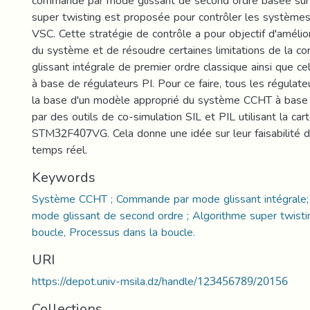
commande par mode glissant de second ordre basée sur
super twisting est proposée pour contrôler les systèm
VSC. Cette stratégie de contrôle a pour objectif d'améli
du système et de résoudre certaines limitations de la
glissant intégrale de premier ordre classique ainsi que 
à base de régulateurs PI. Pour ce faire, tous les régulat
la base d'un modèle approprié du système CCHT à base
par des outils de co-simulation SIL et PIL utilisant la car
STM32F407VG. Cela donne une idée sur leur faisabilité 
temps réel.
Keywords
Système CCHT ; Commande par mode glissant intégrale
mode glissant de second ordre ; Algorithme super twistin
boucle, Processus dans la boucle.
URI
https://depot.univ-msila.dz/handle/123456789/20156
Collections