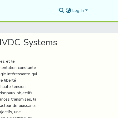
Log In
 HVDC Systems
ces et le
gmentation constante
gie intéressante qui
de liberté
 haute tension
incipaux objectifs
sances transmises, la
 facteur de puissance
jectifs, une