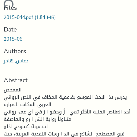
ading...
Files
2015-044.pdf
(1.84 MB)
Date
2015-06
Authors
دعاس, هاجر
Abstract
الممخص:
يدرس ىذا البحث الموسو بفاعمية المكاف في النص الروائي
العربي المكاف باعتباره
أحد العناصر الفنية الأكثر تمي ا زً وحضو ا رً في أي عمؿ روائي
متناولاً رواية الش ا رع والعاصفة
لحنامينة كنموذج لذلؾ.
فيو المصطمح الشائع في الد ا رسات النقدية العربية، حيث