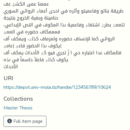
عممنا عمى الكشؼ عف
طريقة بنائو وفاعميتو وأثره في احدى أعماؿ الروائي السوري
حنامينة وبغية الخروج بنتيجة
تتعمؽ بطرؽ اشتغاؿ وفاعمية ىذا المكوف في النص الإبداعي،
فمممكاف حضوره في العمؿ
الروائي كما للإنساف حضوره ولمزماف كذلؾ، ويمكف أف
يكوف ىذا الحضور فاعؿ )عامؿ(
فالمكاف عدا اعتباره حي ا زً تجري فيو كؿ الأحداث يمكف أف
يكوف كذلؾ فاعلاً حاسماً في ىذه
الأحداث
URI
https://depot.univ-msila.dz/handle/123456789/10624
Collections
Master Thesis
Full item page