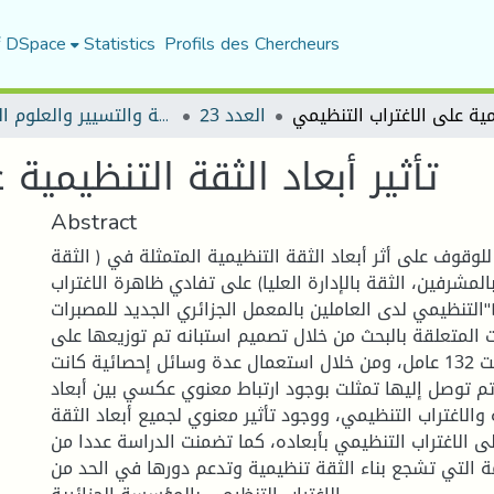
f DSpace
Statistics
Profils des Chercheurs
العدد 23
مجلة العلوم الاقتصادية والتسيير والعلوم التجارية
تأثير أبعاد الثقة التنظيمية
Abstract
لوقوف على أثر أبعاد الثقة التنظيمية المتمثلة في ( الثقة
 بالمشرفين، الثقة بالإدارة العليا) على تفادي ظاهرة الاغتراب
التنظيمي لدى العاملين بالمعمل الجزائري الجديد للمصبرات"NCA"؛ وقد تم جمع
ات المتعلقة بالبحث من خلال تصميم استبانه تم توزيعها على
عينة عشوائية ضمت 132 عامل، ومن خلال استعمال عدة وسائل إحصائية كانت
ي تم توصل إليها تمثلت بوجود ارتباط معنوي عكسي بين أبعاد
 والاغتراب التنظيمي، ووجود تأثير معنوي لجميع أبعاد الثقة
ى الاغتراب التنظيمي بأبعاده، كما تضمنت الدراسة عددا من
ة التي تشجع بناء الثقة تنظيمية وتدعم دورها في الحد من