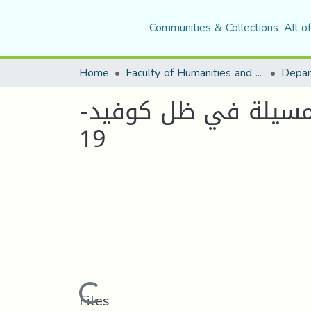
Communities & Collections
All o
Home
Faculty of Humanities and Social Sciences
Depar
لمسيلة في ظل كوفيد-
19
Loading...
Files