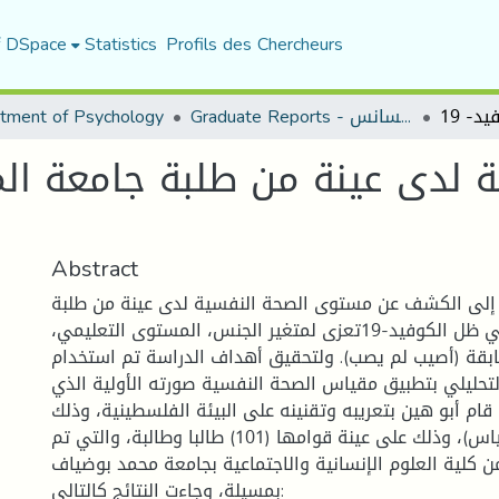
f DSpace
Statistics
Profils des Chercheurs
Graduate Reports - تقارير الليسانس
tment of Psychology
 لدى عينة من طلبة جامعة ا
Abstract
إلى الكشف عن مستوى الصحة النفسية لدى عينة من طلبة
جامعة المسيلة في ظل الكوفيد-19تعزى لمتغير الجنس، المستوى التعليمي،
ابقة (أصيب لم يصب). ولتحقيق أهداف الدراسة تم استخدام
تحليلي بتطبيق مقياس الصحة النفسية صورته الأولية الذي
م قام أبو هين بتعريبه وتقنينه على البيئة الفلسطينية، وذلك
بحساب صدق المقياس)، وذلك على عينة قوامها (101) طالبا وطالبة، والتي تم
 كلية العلوم الإنسانية والاجتماعية بجامعة محمد بوضياف
بمسيلة، وجاءت النتائج كالتالي: