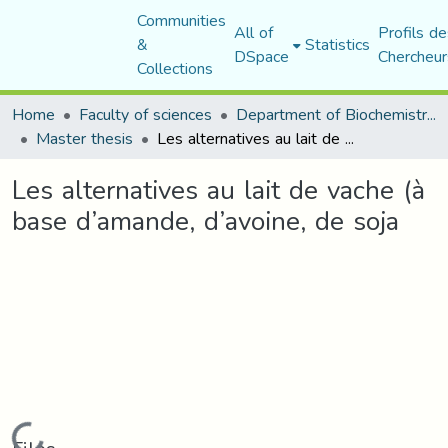
Communities
All of
Profils de
&
Statistics
DSpace
Chercheur
Collections
Home
Faculty of sciences
Department of Biochemistry and Microbiology
Master thesis
Les alternatives au lait de vache (à base d’amande, d’avoine, de soja
Les alternatives au lait de vache (à
base d’amande, d’avoine, de soja
Loading...