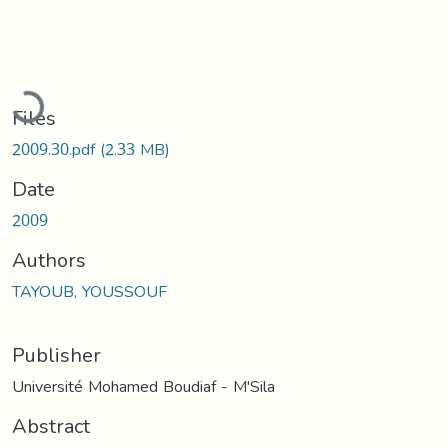
Loading...
Files
2009.30.pdf
(2.33 MB)
Date
2009
Authors
TAYOUB, YOUSSOUF
Publisher
Université Mohamed Boudiaf - M'Sila
Abstract