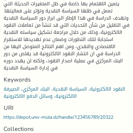
يتعين الاهتمام بها خاصة في ظل المتغيرات الحديثة التي
تعمل في ظلها السياسة النقدية وتؤثر على فعاليتها.
وتهدف الدراسة في هذا الإطار الى ابراز دور السياسة النقدية
في التقليل من شأن التحديات التي قد تنشأ من تعاملات النقود
الالكترونية، وذلك من خلال مراجعة تشكيل سياسته النقدية
استجابة لتلك التطورات وضمان عدم تهديدها للاستقرار
الاقتصادي والنقدي، ومن اهم النتائج المتوصل اليها من
الدراسة في ان انتشار النقود الالكترونية قد يقلص من دور
البنك المركزي في عملية اصدار النقود، ولكنه لن يهدد دوره
في إدارة السياسة النقدية
Keywords
النقود الالكترونية، السياسة النقدية، البنك المركزي، الصيرفة
الالكترونية، وسائل الدفع الالكترونية
URI
https://depot.univ-msila.dz/handle/123456789/20322
Collections