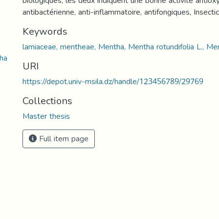
biologiques, les deux indiquent une bonne activité antiox
antibactérienne, anti-inflammatoire, antifongiques, Insecti
Keywords
lamiaceae, mentheae, Mentha, Mentha rotundifolia L., Men
ha
URI
https://depot.univ-msila.dz/handle/123456789/29769
Collections
Master thesis
Full item page