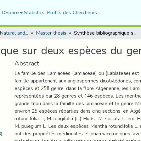
f DSpace
Statistics
Profils des Chercheurs
Department of Natural and Life Sciences
Master thesis
Synthèse bibliographique sur deux espèces du genre Mentha
ique sur deux espèces du g
Abstract
La famille des Lamiacées (lamiaceae) ou (Labiateae) est
famille appartenant aux angiospermes dicotylédones, co
espèces et 258 genre, dans la flore Algérienne, les Lam
représentées par 28 genres et 146 espèces. Les menthe
grande tribu dans la famille des lamiaceae et le genre 
environ 25 espèces réparties dans cinq sections, en Algéri
rotundifolia L., M. longifolia (L.) Huds., M. spicata L. em. H
M. pulegium L. Les deux espèces Mentha rotundifolia L. 
B)
ont des propriétés médicinales et pharmacologiques, ave