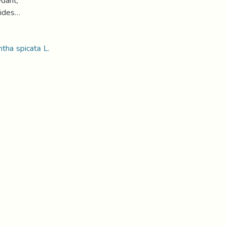
ydant,
cides…
tha spicata L.