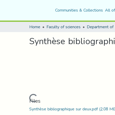
Communities & Collections
All o
Home
Faculty of sciences
Synthèse bibliograph
Loading...
Files
Synthèse bibliographique sur deux.pdf
(2.08 M