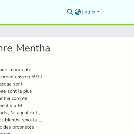
Log In
enre Mentha
 une importante
mprend environ 6970
iaceae sont
ae sont la plus
Mentha compte
e il y a M.
uds., M. aquatica L.,
et Mentha spicata L.
c des propriétés