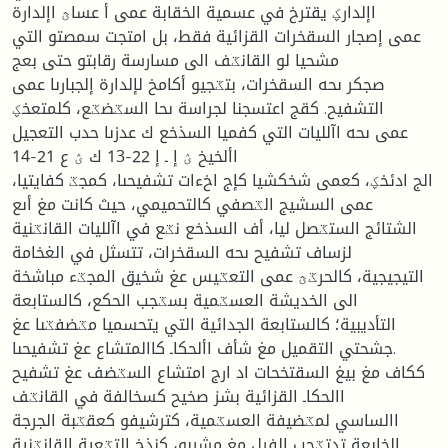
اإلدارؼ يقترخ في عسمية الخقابة عمى أ عساؿ اإلدارة
عمى إصجار السقخرات القزائية فقط، بل امتجت سمصتو التي
مشحيا لو القانػف الى مسارسة رقابتو حتى بعج
صجكر ىحه السقخرات، بتػجيو أكامخ لإلدارة إلجبارىا عمى
التشفيح. كقج اعتسجنا لجراسة ىحا السػضػع، كلمتعخؼ
عمى ىحه اآلليات التي كفميا السذخع ك عدزىا حدب التعجيل
األخيخ ؽ إ ـ إ 22-13 ك ؽ ع 21-14
الج ادئخؼ، كعمى شخكشيا كإج اخءات تشفيحىا، كمجػ كفايتيا،
عمى السشيج الػصفي كالتحميمي، حيث كانت مغ أىع
الشتائج الستػصل ليا، أف السذخع نػع في اآلليات القانػنية
لزساف تشفيح ىحه السقخرات، تتسثل في الغخامة
التيجيجية، كالحرػؿ عمى التعػيس عغ شخيق المجػء مباشخة
الى الخديشة العسػمية بسػجب الحكع، كالستابعة
التأديبية؛ كالستابعة الجدائية التي يتحسميا مػضفػىا عغ
جشحتي التقميل مغ شأف األحكاـ كاالمتشاع عغ تشفيحىا.
ككاف مغ بيغ السقتخحات اد ارج امتشاع السػضف عغ تشفيح
االحكاـ القزائية بشز صخيح كسخالفة في القانػف
االساسي لمػضيفة العسػمية، كترشيفو كعقػبة الجرجة
الخابعة تدتػجب الفرل مغ مشربو، كنذخ التػعية القانػنية