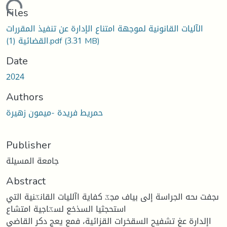
ding...
Files
الآليات القانونية لموجهة امتناع الإدارة عن تنفيذ المقررات
القضائية (1).pdf
(3.31 MB)
Date
2024
Authors
حمريط فريدة -ميمون زهيرة
Publisher
جامعة المسيلة
Abstract
ىجفت ىحه الجراسة إلى بياف مجػ كفاية اآلليات القانػنية التي
استحجثيا السذخع لسػاجية امتشاع
اإلدارة عغ تشفيح السقخرات القزائية، فمع يعج دكر القاضي