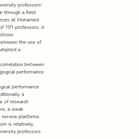
versity professors'
e through a field
iences at Mohamed
 of 101 professors. A
ctronic
between the use of
 adopted a
 correlation between
gogical performance,
ogical performance
itionally, a
e of research
ore, a weak
 service platforms
on is relatively
iversity professors.