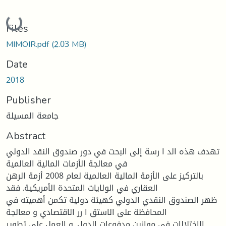
Loading...
Files
MIMOIR.pdf
(2.03 MB)
Date
2018
Publisher
جامعة المسيلة
Abstract
تهدف هذه الد ا رسة إلى البحث في دور صندوق النقد الدولي
في معالجة الأزمات المالیة العالمیة
بالتركیز على الأزمة المالیة العالمیة لعام 2008 أزمة الرهن
العقاري في الولایات المتحدة الأمریكیة. فقد
ظهر الصندوق النقدي الدولي كهیئة دولیة تكمن أهمیته في
المحافظة على الاستق ا رر الاقتصادي و معالجة
الإختلالات في موازین مدفوعات الدول .و العمل على تطویر