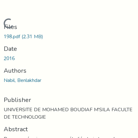
Loading...
Files
198.pdf
(2.31 MB)
Date
2016
Authors
Nabil, Benlakhdar
Publisher
UNIVERSITE DE MOHAMED BOUDIAF M'SILA FACULTE
DE TECHNOLOGIE
Abstract