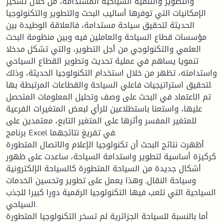
والتطوير والتنمية السياحية المستدامة، من خلال تسخير
الإمكانيات التي توفرها أساليب البحث والتطوير والتكنولوجيا
الحديثة لتحقيق سياحة مستدامة، فالعلاقة الوطيدة بين
مؤسسات قطاع السياحة والعاملين فيه وبين منظومة البحث
العلمي والتكنولوجي من أجل التطوير، والتي تشكل مدخلا
تنمويا يساهم في عملية تحديث وتطوير القطاع السياحي
واستدامته، تظهر من خلال استخدام التكنولوجيا الحديثة، وذلك
لتحقيق استراتيجيات فاعلي السياحة والقطاعات المرتبطة بها.
تم الاعتماد في البحث على وصف وتحليل المعلومات المتحصل
عليها، واستعنا باستطلاعين للرأي لبعض المتغيرات الفرعية
للمتغير المفسر وأثرها على المتغير التابع، معتمدين على
برنامج Excel في تفريغ نتائجهما.
أظهرت نتائج البحث أن تكنولوجيا الإعلام والاتصال المتطورة
كركيزة أساسية لتطوير واستدامة السياحة، ساعدت على ظهور
أشكال جديدة من السياحة المتطورة كالسياحة الإلكترونية
وسياحة النقال, وهذا يعمل على تطوير وتحسين الخدمات
السياحية التي تلعب فيها التكنولوجيا الرقمية دورا كبيرا للجذب
السياحي.
أما بالنسبة للسياحة الجزائرية لم تسخر التكنولوجيا المتطورة