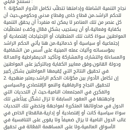
نستنتج مايلي :
1. نجاح التنمية الشاملة وإدامتها تتطلّب تكامل الأدوار المكوّنة
للحكم الراشد،من قطاع خاص وقطاع مدني وحكومي،حيث أن
كل عنصر من تلك العناصر لا يمكن له منفرداً أن يحقق التنمية
بكفاية وفعالية،أو أن يستجيب بشكلِ فعّال وكفءِ لمتطلّبات
المواطنين سواءً كانت تلك المتطلبات أو الإحتياجات إقتصادية أو
إجتماعية أو سياسية أو خدماتية،من هنا يأتي الحكم الراشد
بمؤسساته وآليات عمله المبنية على أُسس من الشفافية
والمساءلة والتشارك والمشاركة وتأكيد الديمقراطية والعدالة
ودولة القانون،وفق معايير الكفاية وبالتركيز على المواطنين
في تحقيق النتائج التي يُقيمها المواطنين بشكل ٍكبير.
2. إن تكامل الأدوار بين مكوّنات الحكم الراشد،يعتبر منهجية
لتحقيق النجاح والرفاهية والنمو الإقتصادي والسياسي
والفكري في المجتمعات النامية،حيث أن التحديات التي
واجهتها في العقود السابقة لا تزال تشكّل عِبئاًعلى تلك
الدول في محاولاتها المتكررة لمواجهة وتخطي تلك التحديات
سواءً سياسية كانت أو إقتصادية أو إدارية،فالقطاع الخاص في
غالب الدول النامية لا يزال ضعيفاً ولا يقوى على التنافسية في
الأسواق العالمية،ولا على المساهمة الفعّالة في تحقيق