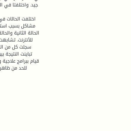
جيد. واختلفتا في ال
اختلفت الحالات في
مشاكل بسبب استخدا
الحالة الثانية والح
للأنترنت. تشابهت
سجلت كل من الحا
تباينت النتيجة ب
قيام ببرامج علاجية 
للحد من ظاهرت