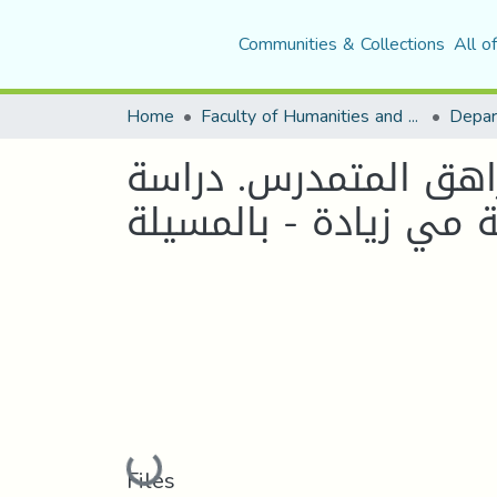
Communities & Collections
All o
Home
Faculty of Humanities and Social Sciences
Depar
راهق المتمدرس. دراسة
Loading...
Files