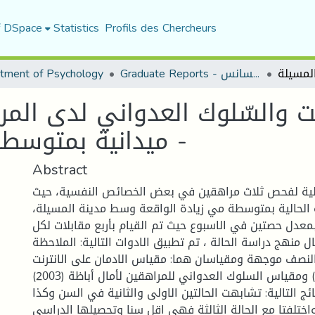
f DSpace
Statistics
Profils des Chercheurs
Graduate Reports - تقارير الليسانس
tment of Psychology
رنت والسّلوك العدواني لدى الم
ميدانية بمتوسطة مي زيادة - بالمسيلة -
Abstract
لية لفحص ثلاث مراهقين في بعض الخصائص النفسية، حيث
ة الحالية بمتوسطة مي زيادة الواقعة وسط مدينة المسيلة،
عدل حصتين في الاسبوع حيث تم القيام بأربع مقابلات لكل
ل منهج دراسة الحالة ، تم تطبيق الادوات التالية: الملاحظة
 النصف موجهة ومقياسان هما: مقياس الادمان على الانترنت
ليونغ (1998) ومقياس السلوك العدواني للمراهقين لأمال أباظة (2003)
ئج التالية: تشابهت الحالتين الاولى والثانية في السن وكذا
اختلفتا مع الحالة الثالثة فهي اقل سنا وتحصيلها الدراسي