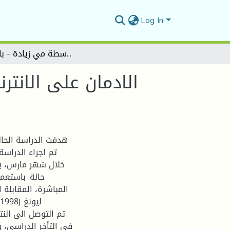
Log In
الادمان على الانترنت والسّلوك العدواني لدى المراهق المتمدرس. دراسة ميدانية بمتوسطة مي زيادة - بالمسيلة -
الادمان على الانت
هدفت الدراسة الحا
تم اجراء الدراس
خلال شهر مارس، بم
حالة. باستعما
المباشرة، المقابلة
تم التوصل الى النتا
في التأخر الدراسي، و