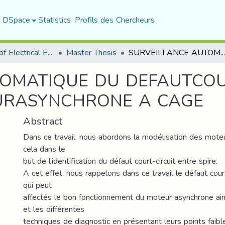
f DSpace
Statistics
Profils des Chercheurs
Department of Electrical Engineering
Master Thesis
SURVEILLANCE AUTOMATIQUE DU DEFAUTCOURT-CIRCUIT ENTRE SPIRES D’UN MOTEURASYNCHRONE A CAGE
OMATIQUE DU DEFAUTCOU
EURASYNCHRONE A CAGE
Abstract
Dans ce travail, nous abordons la modélisation des mote
cela dans le
but de l’identification du défaut court-circuit entre spire.
A cet effet, nous rappelons dans ce travail le défaut court
qui peut
affectés le bon fonctionnement du moteur asynchrone ain
et les différentes
techniques de diagnostic en présentant leurs points faibl