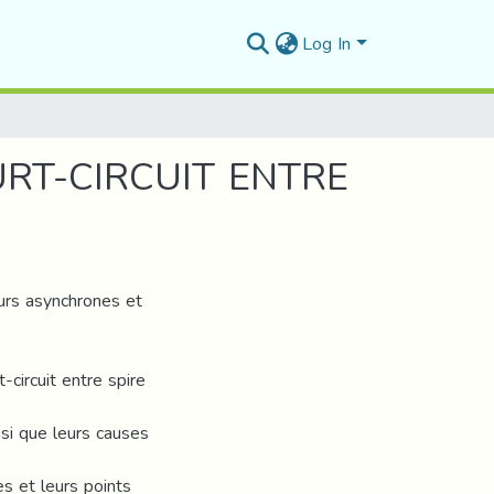
Log In
RT-CIRCUIT ENTRE
urs asynchrones et
-circuit entre spire
si que leurs causes
es et leurs points