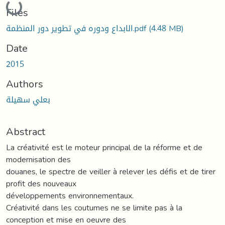
Loading...
Files
الابداع ودوره في تطوير دور المنظمة.pdf
(4.48 MB)
Date
2015
Authors
بعلي سهيلة
Abstract
La créativité est le moteur principal de la réforme et de
modernisation des
douanes, le spectre de veiller à relever les défis et de tirer
profit des nouveaux
développements environnementaux.
Créativité dans les coutumes ne se limite pas à la
conception et mise en oeuvre des