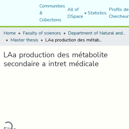
Communities
All of
Profils de
&
Statistics
DSpace
Chercheur
Collections
Home
Faculty of sciences
Department of Natural and Life Sciences
Master thesis
LAa production des métabolite secondaire a intret médicale
LAa production des métabolite
secondaire a intret médicale
ading...