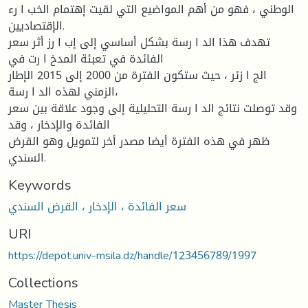
الوطني ، فهو من أهم المواضیع التي لقیت إهتمام الخب ا رء
الإقتصادیین.
تهدف هذا الد ا رسة بشكل أساسي إلى إب ا رز أثر سعر
الفائدة في تعبئة المدخ ا رت في
الج ا زئر ، حیث ستكون الفترة من 2000 إلى 2015 الإطار
الزمني لهذه الد ا رسة،
وقد توصلت نتائج الد ا رسة التحلیلیة إلى وجود علاقة بین سعر
الفائدة والإدخار ، وقد
ظهر في هذه الفترة أیضا مصدر أخر لتمویل وهو القرض
السندي.
Keywords
سعر الفائدة ، الإدخار ، القرض السندي
URI
https://depot.univ-msila.dz/handle/123456789/1997
Collections
Master Thesis