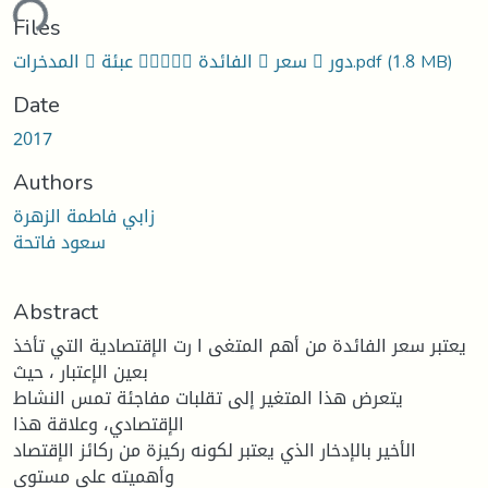
ding...
Files
(1.8 MB)
المدخرات 􀀈 عبئة 􀁐􀀈􀀝􀁑􀀈 الفائدة 􀀈 سعر 􀀈 دور.pdf
Date
2017
Authors
زابي فاطمة الزهرة
سعود فاتحة
Abstract
یعتبر سعر الفائدة من أهم المتغی ا رت الإقتصادیة التي تأخذ
بعین الإعتبار ، حیث
یتعرض هذا المتغیر إلى تقلبات مفاجئة تمس النشاط
الإقتصادي، وعلاقة هذا
الأخیر بالإدخار الذي یعتبر لكونه ركیزة من ركائز الإقتصاد
وأهمیته على مستوى