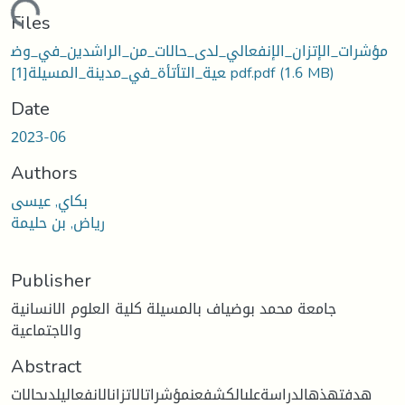
Loading...
Files
مؤشرات_الإتزان_الإنفعالي_لدى_حالات_من_الراشدين_في_وض
(1.6 MB)
عية_التأتأة_في_مدينة_المسيلة[1] pdf.pdf
Date
2023-06
Authors
بكاي, عيسى
رياض, بن حليمة
Publisher
جامعة محمد بوضياف بالمسيلة كلية العلوم الانسانية
والاجتماعية
Abstract
هدفتهذهالدراسةعلىالكشفعنمؤشراتالاتزانالانفعاليلدىحالات