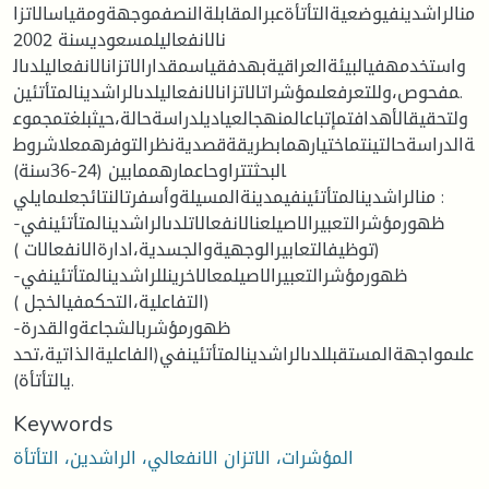
منالراشدينفيوضعيةالتأتأةعبرالمقابلةالنصفموجهةومقياسالاتزا
نالانفعاليلمسعوديسنة 2002
واستخدمهفيالبيئةالعراقيةبهدفقياسمقدارالاتزانالانفعاليلدىال
مفحوص،وللتعرفعلىمؤشراتالاتزانالانفعاليلدىالراشدينالمتأتئين.
ولتحقيقالأهدافتمإتباعالمنهجالعياديلدراسةحالة،حيثبلغتمجموع
ةالدراسةحالتينتماختيارهمابطريقةقصديةنظرالتوفرهمعلاشروط
البحثتتراوحاعمارهممابين (24-36سنة)
منالراشدينالمتأتئينفيمدينةالمسيلةوأسفرتالنتائجعلىمايلي :
-ظهورمؤشرالتعبيرالاصيلعنالانفعالاتلدىالراشدينالمتأتئينفي
(توظيفالتعابيرالوجهيةوالجسدية،ادارةالانفعالات )
-ظهورمؤشرالتعبيرالاصيلمعالاخرينللراشدينالمتأتئينفي
(التفاعلية،التحكمفيالخجل )
-ظهورمؤشربالشجاعةوالقدرة
علىمواجهةالمستقبللدىالراشدينالمتأتئينفي(الفاعليةالذاتية،تحد
يالتأتأة).
Keywords
المؤشرات، الاتزان الانفعالي، الراشدين، التأتأة