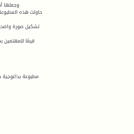
وجعلها أك
حاولت هذه المطبوعة 
تشكيل صورة واضحة ع
قيمًا للمهتمين ب
مطبوعة بداغوجية خا