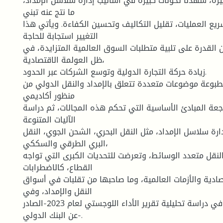
يرة، شهدنا تحولات كبيرة في أساليب إدارة سلاسل الإمداد،
ما نتج عنه تبني
ريع العمليات، تقليل التكاليف وتحسين الكفاءة. ويأتي هذا
التغيير استجابة للحاجة
القدرة على تلبية متطلبات السوق العالمية المتزايدة، في
ظل العولمة الاقتصادية،
زيادة حركة التجارة الدولية وتوسع الشركات عبر الحدود.
بوعة موضوعات متعددة تتعلق بالإمداد والنقل الدولي من
منظور أكاديمي
جعة المبادئ الأساسية التي تحكم هذه المجالات، ثم دراسة
الآليات المتنوعة
ة سلاسل الإمداد، مثل النقل البحري، الشحن الجوي، النقل
البري الطرقي والسككي،
والنقل متعدد الوسائط، وتعرضت للتحديات الكبرى التي تواجه
القطاع، كالاضطرابات
ادية والأزمات العالمية، وما صاحبها من تقلبات في أسواق
النقل والإمداد، وفي
آخر المحاور تناولت في دراسة تحليلية تقرير الأداء اللوجستي لعام 2023-الصادر
عن البنك الدولي-.