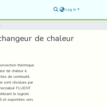
Log In
échangeur de chaleur à surface raclée
changeur de chaleur
onvection thermique
geur de chaleur à
tes de continuité,
ie sont résolues par
mmercialisé FLUENT
lisant le logiciel
.6 et exportées vers