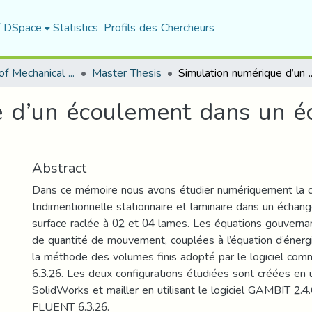
f DSpace
Statistics
Profils des Chercheurs
Department of Mechanical Engineering
Master Thesis
Simulation numérique d’un écoulement dans un 
e d’un écoulement dans un é
Abstract
Dans ce mémoire nous avons étudier numériquement la c
tridimentionnelle stationnaire et laminaire dans un échan
surface raclée à 02 et 04 lames. Les équations gouvernan
de quantité de mouvement, couplées à l’équation d’énerg
la méthode des volumes finis adopté par le logiciel co
6.3.26. Les deux configurations étudiées sont créées en uti
SolidWorks et mailler en utilisant le logiciel GAMBIT 2.4
FLUENT 6.3.26.