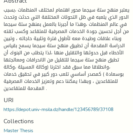
Abstract
يعتبر منهج ستة سيجما محور اهتمام لمختلف المنظمات ،بسبب
الدور الذي يلعبه في ظل التحولات المختلفة التي حدثت وتحدث
في عالم المنظمات ،وهذا ما أجبرنا بالعمل بمنهج ستة سيجما
من أجل تحسين جودة الخدمات المصرفية للمتقاعد وكسب ثقته
وبناء علاقات وطيدة معه لأطول فترة وتلبية حاجاته ، وتبين
الدراسة المقدمة أن تطبيق منهج ستة سيجما يسمح بقياس
الأخطاء قبل حدوثها والتقليل منها ،لذا يتطلب من البنوك أن
تطبق منهج ستة سيجما للتقليل من الانحرافات ومعالجتها
،وانطلاقا مما سبق فقد اخترنا (وكالة المسيلة ،وكالة
بوسعادة ) كمصدر أساسي تلعب دور كبير في تحقيق خدمات
للمتقاعدين ، وبهذا يمكننا دعم وتعزيز الخدمات المصرفية
المقدمة للمتقاعدين .
URI
https://depot.univ-msila.dz/handle/123456789/37108
Collections
Master Thesis