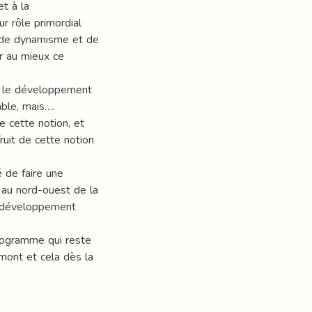
t à la
ur rôle primordial
e de dynamisme et de
er au mieux ce
r le développement
able, mais….
 cette notion, et
ruit de cette notion
é de faire une
au nord-ouest de la
du développement
rogramme qui reste
amont et cela dès la