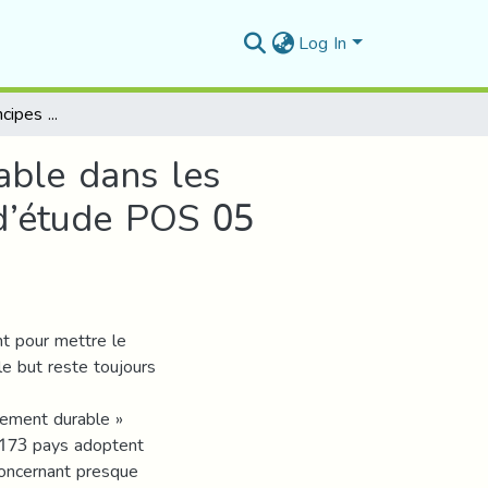
Log In
L’intégration des principes du développement durable dans les opérations d’urbanisme - Etude d’évaluation Cas d’étude POS 05 M’sila
able dans les
 d’étude POS 05
nt pour mettre le
e but reste toujours
ement durable »
 173 pays adoptent
concernant presque