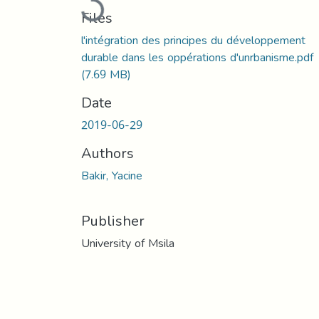
Loading...
Files
l'intégration des principes du développement
durable dans les oppérations d'unrbanisme.pdf
(7.69 MB)
Date
2019-06-29
Authors
Bakir, Yacine
Publisher
University of Msila