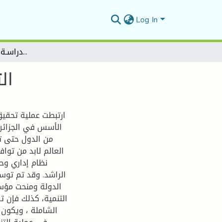
Log In
التنميـة الإقليمية المتوازنـة دراسـة في الأبعـاد والأسس
ال
ارتبطت عملية تحقيق 
الأسس في الجزائر ب
من الدول حتى ت
العالم لابد من تواف
نظام إداري و
الراشد. وقد تم توس
الدولة ومنحت مؤسس
التنمية، كذلك فإن تر
الشاملة ، ويكون 