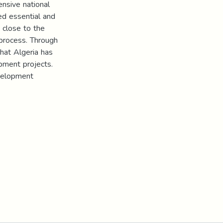
ensive national
red essential and
 close to the
 process. Through
hat Algeria has
pment projects.
velopment