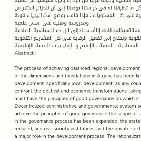
ية المحلية وكونه قريبا من الإدارة وجزء أسياسيا من عملية
ل ما تطرقنا له في دراستنا توصلنا إلى أن للجزائر الكثير من
ية على كل المستويات ، فإذا قامت بوضع استراتيجيات قوية
ومدروسة ومبنية على أسس علمية
الةفيكلمجالاتهاإلاأننانحتاجإلى الإرادة السياسية الصادقة
القوية ونحتاج إلى تفعيل الرقابة على كل المشاريع التنموية
ت المفتاحية : التنمية ، الإقليم و الإقليمية ، التنمية الإقليمية
Abstract :
The process of achieving balanced regional development
of the dimensions and foundations in Algeria has been lin
development, specifically local development, as any count
confront the political and economic transformations takin
must have the principles of good governance on which it 
Decentralized administrative and governmental system so 
achieve the principles of good governance.The scope of cit
in the governance process has been expanded, the state
reduced, and civil society institutions and the private se
a major role in the development process. The rationalizati