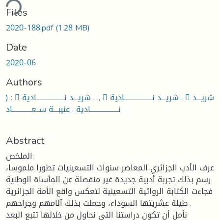
ding...
Files
2020-188.pdf
(1.28 MB)
Date
2020-06
Authors
) :  شريـــد نـــــــــــــــــــادية . .,  شريـــد نـــــــــــــــــــادية .  شريـــد
نـــــــــــــــــــادية . عنيبـــة ســعـــــــــــــاد
Abstract
الملخص:
عرف الأدب الجزائري المعاصر سنوات التسعينيات تطورا ملموسا،
رسم بذلك تجربة أدبية جديدة غير منفصلة عن المأساة الوطنية
فجاءت الكتابة الروائية التسعينية لتعكس واقع الأمة الجزائرية
طيلة عشريتها السوداء، وحملت بذلك آلامهم وجراحهم .
نأمل أن تكون دراستنا التي نحاول من خلالها تتبع البعد