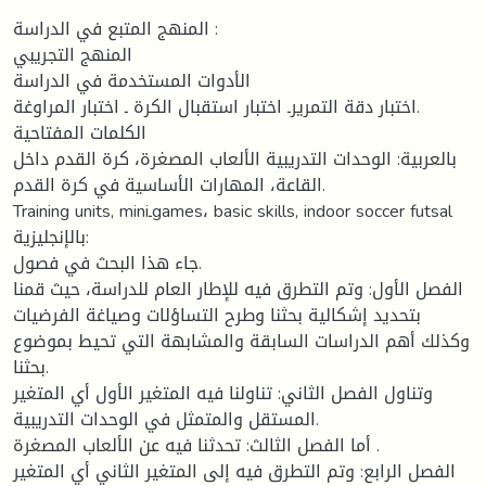
المنهج المتبع في الدراسة :
المنهج التجريبي
الأدوات المستخدمة في الدراسة
اختبار دقة التمريرـ اختبار استقبال الكرة ـ اختبار المراوغة.
الكلمات المفتاحية
بالعربية: الوحدات التدريبية الألعاب المصغرة، كرة القدم داخل
القاعة، المهارات الأساسية في كرة القدم.
Training units, miniـgames، basic skills, indoor soccer futsal
بالإنجليزية:
جاء هذا البحث في فصول.
الفصل الأول: وتم التطرق فيه للإطار العام للدراسة، حيث قمنا
بتحديد إشكالية بحثنا وطرح التساؤلات وصياغة الفرضيات
وكذلك أهم الدراسات السابقة والمشابهة التي تحيط بموضوع
بحثنا.
وتناول الفصل الثاني: تناولنا فيه المتغير الأول أي المتغير
المستقل والمتمثل في الوحدات التدريبية.
أما الفصل الثالث: تحدثنا فيه عن الألعاب المصغرة .
الفصل الرابع: وتم التطرق فيه إلى المتغير الثاني أي المتغير