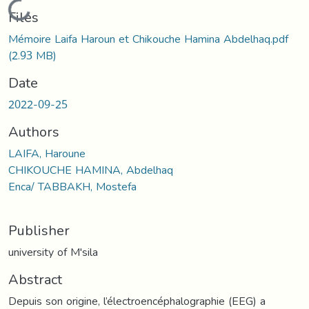
Loading...
Files
Mémoire Laifa Haroun et Chikouche Hamina Abdelhaq.pdf
(2.93 MB)
Date
2022-09-25
Authors
LAIFA, Haroune
CHIKOUCHE HAMINA, Abdelhaq
Enca/ TABBAKH, Mostefa
Publisher
university of M'sila
Abstract
Depuis son origine, l’électroencéphalographie (EEG) a