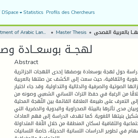
f DSpace
Statistics
Profils des Chercheurs
Department of Arabic Language and Literature
Master Thesis
لهجــة بوسعــادة وصل
Abstract
راسة حول لهجة بوسعادة بوصفها إحدى اللهجات الجزائرية
لغوية والثقافية، حيث سعت إلى الكشف عن صلتها بالعربية
تها الصوتية والصرفية والدلالية والتداولية. وقد جاء اختيار
اقًا من الرغبة في حفظ التراث اللساني الشعبي وصونه من
 إلى التعرف على طبيعة العلاقة القائمة بين اللّهجة المحلية
يان مدى تأثرها بالبيئة الصحراوية والبدوية والحضرية التي
ل بنيتها اللغوية. كما تهدف الدراسة إلى فهم العادات
تماعية والثقافية لسكان المنطقة من خلال اللّغة المتداولة
هام في تطوير الدراسات اللسانية الحديثة، خاصة اللسانيات