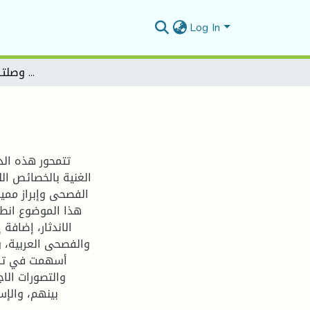
Log In
لهجــة بوسعــادة وصلتـهــا بالعربية الفصحى
تتمحور هذه الد
الغنية بالخصائص ال
الفصحى وإبراز مميزا
هذا الموضوع انطل
الاندثار، إضافة
والفصحى العربية، وب
أسهمت في تشكي
والتصورات الاج
بينهم، والإس