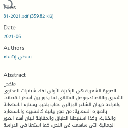
Files
81-2021.pdf
(359.82 KB)
Date
2021-06
Authors
بسطي إبتسام
Abstract
ملخص:
الصورة الشعرية هي الركيزة الأولى لفك شيفرات المحتوى
الشعري والقصائد،ووصل المتلقي لما يدور بين أسطر القصائد،
ولقراءة ديوان الشاعر الجزائري عقاب بلخير، يستلزم الاستعانة
بالصورة الشعرية؛ من صور بيانية كالتشبيه والاستعارة
والكناية، وكذا استنبطنا الطباق والمقابلة لبيان أهم الصور
الجمالية التي ساهمت في النص، كما استعنا في الدراسة