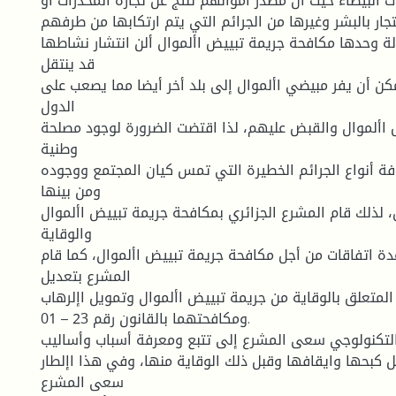
ت البيضاء حيث أن مصدر أموالهم تنتج عن تجارة المخدرات أو
جار بالبشر وغيرها من الجرائم التي يتم ارتكابها من طرفهم.
ة وحدها مكافحة جريمة تبييض األموال ألن انتشار نشاطها
قد ينتقل
مكن أن يفر مبيضي األموال إلى بلد أخر أيضا مما يصعب على
الدول
األموال والقبض عليهم، لذا اقتضت الضرورة لوجود مصلحة
وطنية
ة أنواع الجرائم الخطيرة التي تمس كيان المجتمع ووجوده
ومن بينها
، لذلك قام المشرع الجزائري بمكافحة جريمة تبييض األموال
والوقاية
ة اتفاقات من أجل مكافحة جريمة تبييض األموال، كما قام
المشرع بتعديل
قانون رقم 05 – 01 المتعلق بالوقاية من جريمة تبييض األموال وتمويل اإلرهاب
ومكافحتهما بالقانون رقم 23 – 01.
لتكنولوجي سعى المشرع إلى تتبع ومعرفة أسباب وأساليب
 كبحها وايقافها وقبل ذلك الوقاية منها، وفي هذا اإلطار
سعى المشرع