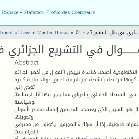
f DSpace
Statistics
Profils des Chercheurs
جريمـــــة تبيــــيـض الامــــــــوال في التشريع الجزائري في ظل القانون23 – 01
Master Thesis
tment of Law
مــــــــوال في التشريع الجزائري في 
Abstract
لتكنولوجية أصبحت ظاهرة تبييض األموال من أخطر الجرائم
 كونها مرتبطة بأنشطة غير شرعية تحقق عوائد مالية كبيرة
تؤدي إلى
على االقتصاد الداخلي والدولي مما ينجر عنها آثار اجتماعية
وسياسية،
ل هو السبيل الذي يعتمده المجرمين إلخفاء مصادر األموال
وتحويلها
ثمارات قانونية، إذا أن هؤالء المجرمين يكونون من محترفي
اإلجرام حيث