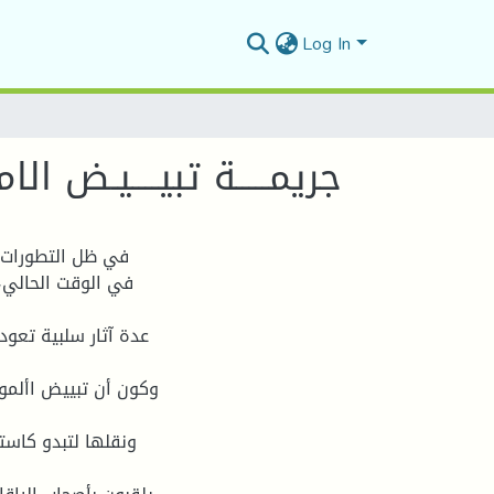
Log In
جريمـــــة تبيــــيـض الا
في ظل التطورات ا
في الوقت الحالي،
عدة آثار سلبية تعود 
وكون أن تبييض األموا
ونقلها لتبدو كاست