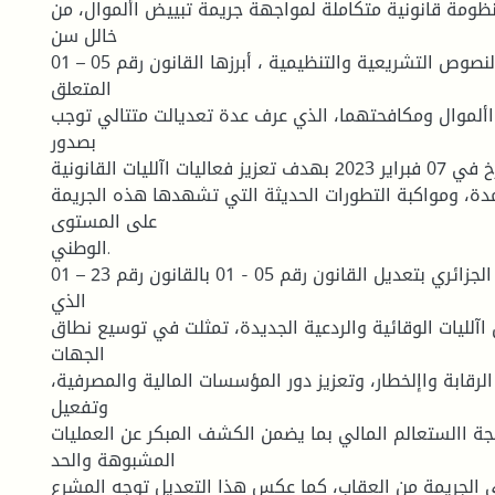
ظومة قانونية متكاملة لمواجهة جريمة تبييض األموال، من
خالل سن
مجموعة من النصوص التشريعية والتنظيمية ، أبرزها القانون رقم 05 – 01
المتعلق
األموال ومكافحتهما، الذي عرف عدة تعديالت متتالي توجب
بصدور
القانون 23 – 1 المؤرخ في 07 فبراير 2023 بهدف تعزيز فعاليات اآلليات القانونية
ة، ومواكبة التطورات الحديثة التي تشهدها هذه الجريمة
على المستوى
الوطني.
ولهذا قام المشرع الجزائري بتعديل القانون رقم 05 - 01 بالقانون رقم 23 – 01
الذي
لليات الوقائية والردعية الجديدة، تمثلت في توسيع نطاق
الجهات
الرقابة واإلخطار، وتعزيز دور المؤسسات المالية والمصرفية،
وتفعيل
جة االستعالم المالي بما يضمن الكشف المبكر عن العمليات
المشبوهة والحد
 الجريمة من العقاب، كما عكس هذا التعديل توجه المشرع