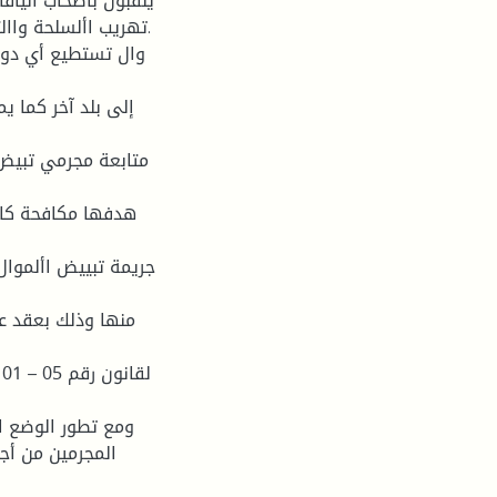
يلقبون بأصحاب الياقا
تهريب األسلحة واالت
وال تستطيع أي دول
إلى بلد آخر كما ي
متابعة مجرمي تبيض 
هدفها مكافحة كاف
جريمة تبييض األموال
منها وذلك بعقد عد
ل
ومع تطور الوضع ا
المجرمين من أجل