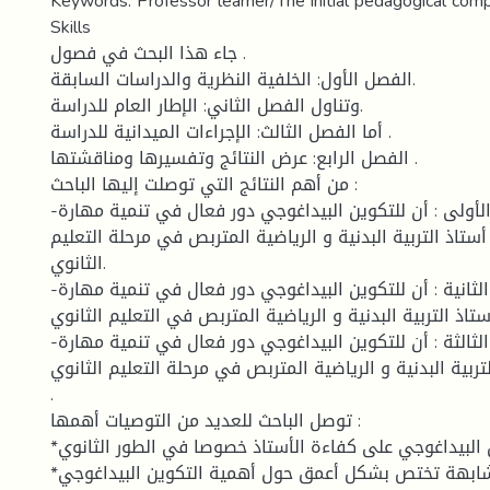
Keywords: Professor learner/The initial pedagogical com
Skills
جاء هذا البحث في فصول .
الفصل الأول: الخلفية النظرية والدراسات السابقة.
وتناول الفصل الثاني: الإطار العام للدراسة.
أما الفصل الثالث: الإجراءات الميدانية للدراسة .
الفصل الرابع: عرض النتائج وتفسيرها ومناقشتها .
من أهم النتائج التي توصلت إليها الباحث :
-تحقق الفرضية الأولى : أن للتكوين البيداغوجي دور فعال في تنمية مهارة
ستاذ التربية البدنية و الرياضية المتربص في مرحلة التعليم
الثانوي.
-تحقق الفرضية الثانية : أن للتكوين البيداغوجي دور فعال في تنمية مهارة
أستاذ التربية البدنية و الرياضية المتربص في التعليم الثانوي
-تحقق الفرضية الثالثة : أن للتكوين البيداغوجي دور فعال في تنمية مهارة
تربية البدنية و الرياضية المتربص في مرحلة التعليم الثانوي
.
توصل الباحث للعديد من التوصيات أهمها :
*دراسة تأثير التكوين البيداغوجي على كفاءة الأستاذ خصوصا في الطور الثانوي .
*إجراء دراسات مشابهة تختص بشكل أعمق حول أهمية التكوين البيداغوجي .