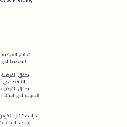
position/Teaching
التخطيط لدى أ
التنفيذ لدى  .
التقويم لدى أستاذ ال