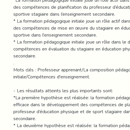
*La formation pédagogique initiale joue un rôle actif da
des compétences de planification du professeur d’éducat
sportive stagiaire dans l’enseignement secondaire.
* La formation pédagogique initiale joue un rôle actif d
des compétences de mise en œuvre du stagiaire en éduc
sportive dans l'enseignement secondaire.
* La formation pédagogique initiale joue un rôle dans l
compétences en évaluation du stagiaire en éducation phy
secondaire.
.
Mots clés : Professeur apprenant/La composition pédag
initiale/Compétences d'enseignement.
- Les résultats atteints les plus importants sont:
*La première hypothèse est réalisée: la formation pédag
efficace dans le développement des compétences de plan
professeur d’éducation physique et de sport stagiaire da
secondaire.
* La deuxième hypothèse est réalisée: la formation péda