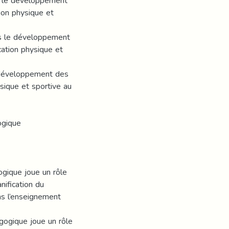
ns le développement
ion physique et
ans le développement
ation physique et
e développement des
sique et sportive au
ogique
ogique joue un rôle
ification du
ns l’enseignement
gogique joue un rôle