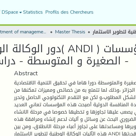
f DSpace
Statistics
Profils des Chercheurs
Department of management sciences
Master Thesis
دور الوكالة الوطنية لتطو
الصغيرة و المتوسطة - دراسة حالة وكالة المسيلة -
Abstract
يرة والمتوسطة دورا هاما في تحقيق التنمية الاقتصادية
الجزائر ،وذلك لما تتمتع به من خصائص ومميزات تمكنها من
الشكل المطلوب،و لكن مع التقدم التكنولوجي الحاصل وتحرر
دة المنافسة الدولية أصبحت هذه المؤسسات تعاني العديد
 يصعب عليها تجاوزها و تخطيها خصوصا في مرحلة الانشاء
الضروري البحث عن وسائل و آليات لدعم إنشاء ومرافقة هذه
ها ومساعدتها على تجاوز أعباء مرحلة الانطلاق، ومن بين
هذه الآليات الوكالة الوطنية لتطوير الاستثمار ANDI التي أثبتت قدرتها