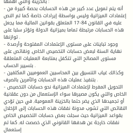
بالخزينة والتي أهمها :
- أنه يتم تمويل عدد كبير من هذه الحسابات بحصة كبيرة من
إعتمادات الميزانية وليس بواسطة إيرادات خاصة كما تم النص
عليه في القانون 84-17 المتعلق بقوانين المالية مما يجعل
هذه الحسابات مرتبطة تماما بميزانية الدولة وتؤثر سلبا على
توازنها .
- وجود تباينات على مستوى الإعتمادات المفتوحة وأرصدة
نهاية السنة لبعض حسابات التخصيص الخاص, ونقائص على
مستوى المصالح التي تتكفل بمتابعة العمليات المتعلقة
بتسيير الحساب .
- وكذالك غياب التنسيق بين المحاسبين العموميين المكلفين
بتنفيذ عمليات هذه الحسابات والآمرين بالصرف .
- التحويل المفرط لإعتمادات الميزانية نحو حسابات التخصيص
الخاص والتي يكون مصيرها سواء الإستعمال من دون عقلانية
أو تجميدها الذي يضر حتما بالخزينة العمومية, في حين تؤدي
النقائص التي تشوب مدونة نفقات هذه الحسابات إلى الإخلال
بقواعد الميزانية حيث سجلت بعض حسابات التخصيص الخاص
نفقات خارجة عن هدفها القانوني الذي خصصت له, كما تم
إستعمال