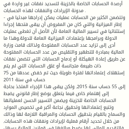
أرصدة الحسابات الخاصة بالخزينة لتسديد نفقات غير واردة في
مدونة الإيرادات والنفقات لهذه الحسابات .
- وتتضمن الكثير من الحسابات عمليات يمكن إدراجها مبدئيا في
إطار الميزانية والتي كان من المفروض أن يبقى فتحها إجراءا
إستثنائيا في تسيير المالية العامة لأن الأصل أن تغطى عمليات
الدولة وبرامجها بإعتمادات الميزانية العامة للدولة,وهذا ما
أدى إلى تزايد عدد الحسابات المفتوحة ولذالك قامت وزارة
المالية بمبادرة للتطهير والتقليص من عدد الحسابات المفتوحة
عن طريق إعادة الهيكلة أو إدماج الحسابات التي تتضمن نفقات
ذات طبيعة متجانسة أو غلق الحسابات التي لم يتم
إستهلاك إعتماداتها لفترة طويلة حيث تم خفض عددها من 75
حساب في سنة 2011
إلى 55 حساب سنة 2015, ولكن يبقى هذا الإجراء المتخذ بحاجة
إلى إهتمام خاص فيما يتعلق بوضع إطار قانوني يضبط
الحسابات الخاصة للخزينة ويضمن التسيير الحسن لعملياتها
وتتبع إعتماداتها وتحقيق نجاعة أكبر في تخصيص الموارد
والسماح بالقيام بتدقيق الحسابات والمراقبة اللازمة لها وذالك
من خلال تحديد أرقام فعلية لإيرادات ونفقات هذه الحسابات,
فالتقديم المالي لها بضبط مبالغها في قوانين المالية يسهل