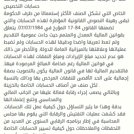
حسابات التخصيص
الخاص التي تشكل الصنف الأكثر إستعمالا من طرف الحكومة
تبقى رهينة النصوص القانونية المؤطرة لهذه الحسابات والتي
تضمنها القانون 84-17 المؤرخ في 07/07/1984, يتعلق
بقوانين المالية المعدل والمتمم حيث جاءت عمومية التقديم
ولم تعط تعريفا واضحا ودقيقا لهذه الحسابات ولم تضبط
عملياتها وعلاقتها بالميزانية العامة للدولة, والأخطر من ذالك
هو عدم تحديد مبلغ الإيرادات ومبلغ النفقات لهذه الحسابات
في قوانين المالية رغم ضخامة المبالغ المرصودة فيها,
فالتقديم المالية لها في قانون المالية يكون بالتصويت بصفة
إجمالية على الحد الأقصى للنفقات المرخص بها وذالك بالنسبة
لكل صنف من أصناف الحسابات الخاصة بالخزينة .
وبالتالي يصعب إجراء رقابة فعالة عليها من الجانب المالي
والمحاسبي وتتبع إعتماداتها
بدقة وهذا ما يثير التساؤل حول كيفية عمل تلك الحسابات,
فقد كشفت عمليات التفتيش والرقابة التي يقوم بها مجلس
المحاسبة في إطار برنامجه الرقابي السنوي عن العديد من
التحفظات والملاحظات حول كيفية تسيير الحسابات الخاصة