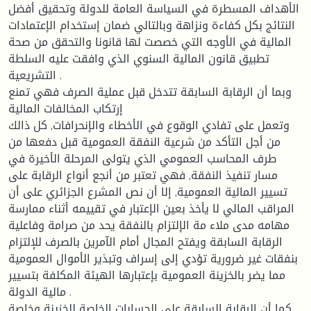
الأهداف المسطرة في السياسة العامة للدولة وتحقيق أفضل
النتائج بكل كفاءة ونزاهة وبالتالي ضمان إستخدام الإعتمادات
المالية في الأوجه التي خصصت لها قانونا والتحقق من صحة
تطبيق قانون المالية السنوي الذي وافقت عليه السلطة
التشريعية .
وبما أن الرقابة السابقة تتدخل قبل عملية الصرف فهي تمنع
إرتكاب المخالفات المالية
وتعمل على تفادي الوقوع في الأخطاء والإنحرافات, كل ذالك
من أجل التأكد من شرعية النفقة العمومية قبل دفعها من
طرف المحاسب العمومي الذي يتولى المرحلة الأخيرة في
مسار تنفيذ النفقة, فهي تعتبر من أنجع أنواع الرقابة على
تسيير المالية العمومية, إلا أن نص المشرع الجزائري على أن
المراقب المالي لا يأخذ بعين الإعتبار في تقييمه أثناء ممارسة
مهامه مدى ملاء مة الإلتزام بالنفقة يحد من صرامة وفاعلية
الرقابة السابقة ويفتح المجال أمام الآمرين بالصرف للإلتزام
بنفقات غير ضرورية تؤدي إلى إسراف وتبذير الأموال العمومية
مما يضر بالخزينة العمومية بإعتبارها الهيئة المكلفة بتسيير
مالية الدولة .
كما أن الرقابة السابقة على الحسابات الخاصة للخزينة وخاصة